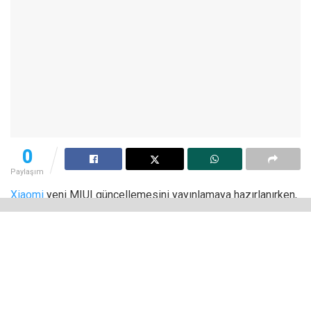
0
Paylaşım
Xiaomi
yeni MIUI güncellemesini yayınlamaya hazırlanırken,
MIUI logosonu yeniledi. Yazılım güncellemeleri önemli ve
beklenen olaylardan biridir. Dört ay önce MIUI 13, yavaş
yavaş Xiaomi cihazlarına gelen ışığı gördü. Tescilli kabuğun
yeni bir sürümü üzerinde çalışmanın halihazırda devam
ettiğini ve bunun için bir sonraki seri numarasının 14
olduğunu varsaymak mantıklıydı.