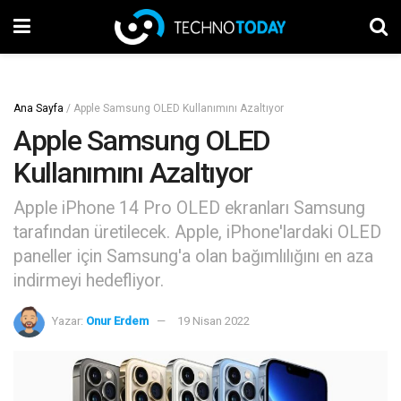
Ana Sayfa
/
Apple Samsung OLED Kullanımını Azaltıyor
Apple Samsung OLED
Kullanımını Azaltıyor
Apple iPhone 14 Pro OLED ekranları Samsung
tarafından üretilecek. Apple, iPhone'lardaki OLED
paneller için Samsung'a olan bağımlılığını en aza
indirmeyi hedefliyor.
Yazar:
Onur Erdem
19 Nisan 2022