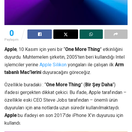
0
Paylaşım
Apple
, 10 Kasım için yeni bir “
One More Thing
” etkinliğini
duyurdu. Muhtemelen şirketin, 2005’ten beri kullandığı Intel
işlemciler yerine
Apple Silikon
yongaları ile çalışan ilk
Arm
tabanlı Mac’lerini
duyuracağını göreceğiz.
Özellikle buradaki : “
One More Thing
” (
Bir Şey Daha
“)
ifadesi gerçekten dikkat çekici. Bu ifade, Apple tarafından –
özellikle eski CEO Steve Jobs tarafından – önemli ürün
duyuruları için ana notlarda uzun süredir kullanılmaktaydı.
Apple
bu ifadeyi en son 2017’de iPhone X’in duyurusu için
kullandı.