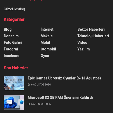
Ana Sayfa
/
Wi-Fi 6 Teknolojisi Nedir? Faydaları Ne?
Wi-Fi 6 Teknolojisi Nedir?
Faydaları Ne?
Yazar:
Uğurcan Taşpınar
2 Kasım 2020
0