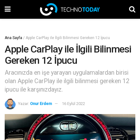
Ana Sayfa
/
Apple CarPlay ile İlgili Bilinmesi Gereken 12 İpucu
Apple CarPlay ile İlgili Bilinmesi
Gereken 12 İpucu
Aracınızda en işe yarayan uygulamalardan birisi
olan Apple CarPlay ile ilgili bilinmesi gereken 12
ipucu ile karşınızdayız.
Yazar:
Onur Erdem
16 Eylül 2022