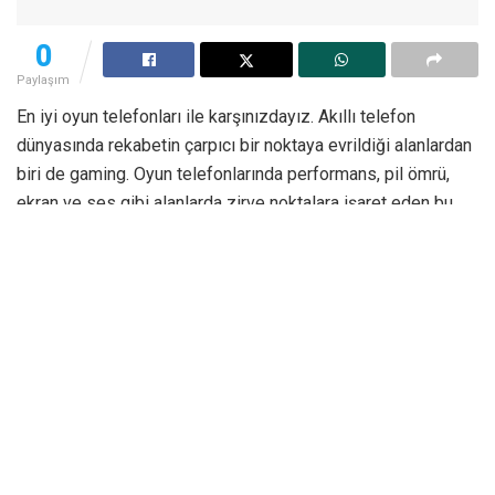
0
Paylaşım
En iyi oyun telefonları ile karşınızdayız. Akıllı telefon
dünyasında rekabetin çarpıcı bir noktaya evrildiği alanlardan
biri de gaming. Oyun telefonlarında performans, pil ömrü,
ekran ve ses gibi alanlarda zirve noktalara işaret eden bu
kavram, günümüz cihaz üreticileri tarafından bazen ‘özel
olarak’ bazen ise genel yapı taşlarının bir sonucu şeklinde
geliştiriliyor. Örneğin
iPhone
13 Pro Max, bir direkt oyun
telefonu olarak görülmese de teknik gücü sayesinde
türünün en yetenekli modelleri arasında konumlanıyor.
Asus
ise doğrudan oyun odaklı cihazlar sunuyor, bu kapsamda en
yeni modellerini de kısa süre önce duyurdu ve adından yine
çokça söz ettirdi.
İşte En İyi Oyun Telefonları