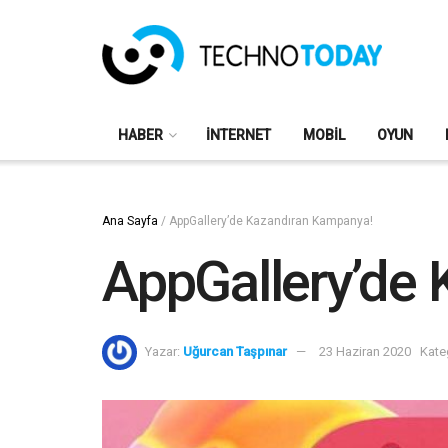
HABER
İNTERNET
MOBIL
OYUN
Ana Sayfa
/
AppGallery’de Kazandıran Kampanya!
AppGallery’de
Yazar:
Uğurcan Taşpınar
23 Haziran 2020
Kate