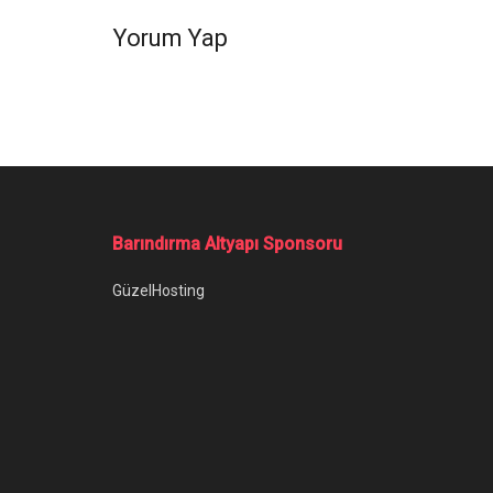
Yorum Yap
Ana Sayfa
/
Bitcoin Yeniden Yükselişte! Her An Her Şey Olabilir
Bitcoin Yenide
Olabilir