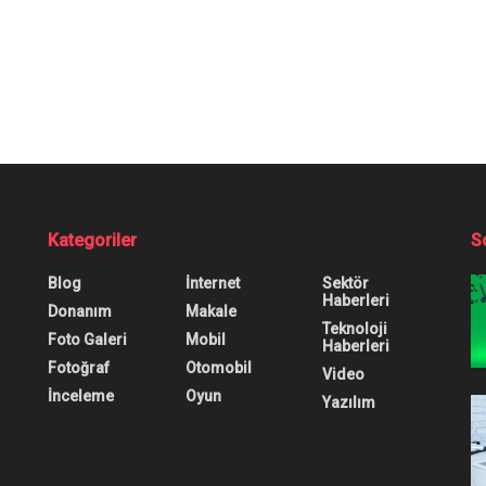
n Yükselişte! Her An