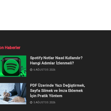
nıtım Günü Belli
. İşte detaylar.