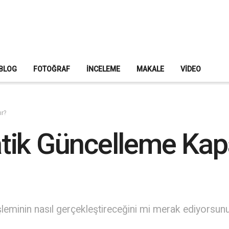
BLOG
FOTOĞRAF
İNCELEME
MAKALE
VIDEO
ır?
tik Güncelleme Kap
minin nasıl gerçekleştireceğini mi merak ediyorsunuz