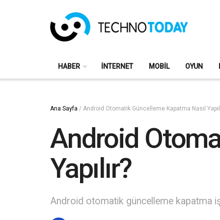
HABER
İNTERNET
MOBIL
OYUN
Ana Sayfa
/
Android Otomatik Güncelleme Kapatma Nasıl Yapıl
Android Otoma
Yapılır?
Android otomatik güncelleme kapatma işle