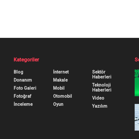
 Oldu
 Sahneye Çıkıyor: Ta
rihi açıklandı. Seride katlanabilir seçenek de yer alacak