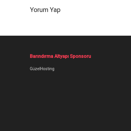
Yorum Yap
Ana Sayfa
/
Pixel 10 Serisi Sahneye Çıkıyor: Tanıtım Günü Belli
Pixel 10 Serisi
Oldu
Pixel 10 modelleri için beklenen tanıtım ta