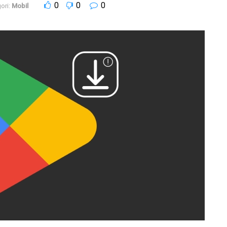
0
0
0
ori:
Mobil