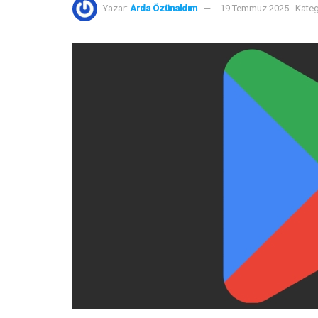
Yazar:
Arda Özünaldım
19 Temmuz 2025
Kateg