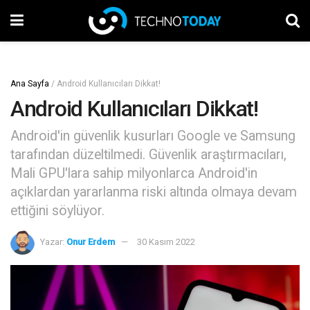
Ana Sayfa
/
Android Kullanıcıları Dikkat!
Android Kullanıcıları Dikkat!
Android'in güvenlik kusurları Google ve Samsung
tarafından düzeltilmedi. Güvenlik araştırmacıları,
Mali GPU'lara sahip milyonlarca Android'in
açıklardan yararlanma riski altında olmaya devam
ettiğini söylüyor.
Yazar:
Onur Erdem
30 Kasım 2022