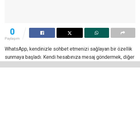
0
Paylaşım
WhatsApp, kendinizle sohbet etmenizi sağlayan bir özellik
sunmaya başladı. Kendi hesabınıza mesaj göndermek, diğer
WhatsApp görüşmelerinizin hemen yanında bir bilgi
parçasını kolayca erişilebilir tutmanın bir yolu olabilir.
Adından da anlaşılacağı gibi, “Kendine Mesaj At” işlevi,
kullanıcıların mesajlaşma uygulamasını kullanarak
kendilerine not, alışveriş listesi, mem vb. göndermelerini
kolaylaştırır.
TechCrunch’ın haberine göre, son beta testlerinin ardından,
yeni özellik artık dünya çapında Android ve iOS