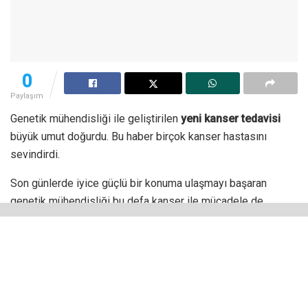
0
Paylaşım
Genetik mühendisliği ile geliştirilen
yeni kanser tedavisi
büyük umut doğurdu. Bu haber birçok kanser hastasını
sevindirdi.
Son günlerde iyice güçlü bir konuma ulaşmayı başaran
genetik mühendisliği bu defa kanser ile mücadele de
kullanılıyor. İsrail Tel Aviv Üniversitesi, konuyla alakalı belki
de en önemli buluşlardan bir tanesini yapmış olabilir.
CRISPR gen düzenleme teknolojisi olarak bilinen bir yöntem
sayesinde, ölümcül kanseri ortadan kaldırmak çok daha
kolay olacak. Bilim insanları tarafından yayınlanan rapora