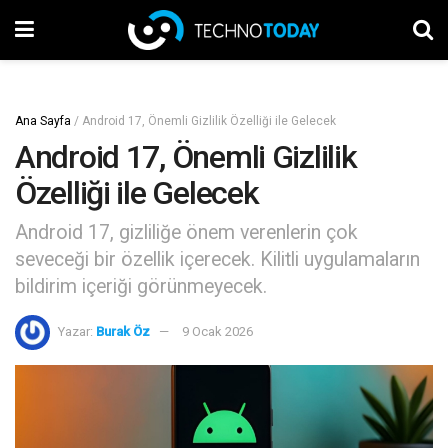
Ana Sayfa
/
Android 17, Önemli Gizlilik Özelliği ile Gelecek
Android 17, Önemli Gizlilik
Özelliği ile Gelecek
Android 17, gizliliğe önem verenlerin çok
seveceği bir özellik içerecek. Kilitli uygulamaların
bildirim içeriği görünmeyecek.
Yazar:
Burak Öz
9 Ocak 2026