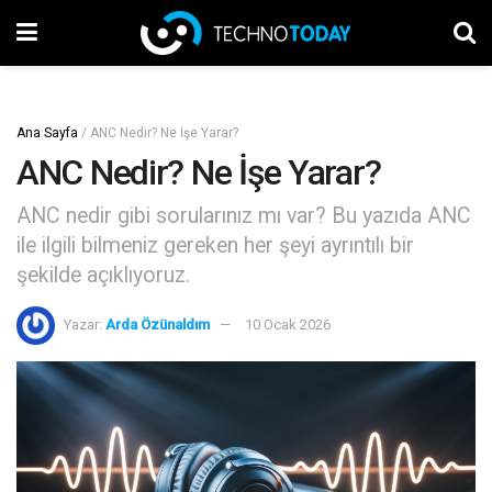
Ana Sayfa
/
ANC Nedir? Ne İşe Yarar?
ANC Nedir? Ne İşe Yarar?
ANC nedir gibi sorularınız mı var? Bu yazıda ANC
ile ilgili bilmeniz gereken her şeyi ayrıntılı bir
şekilde açıklıyoruz.
Yazar:
Arda Özünaldım
10 Ocak 2026