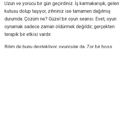
Uzun ve yorucu bir gün geçirdiniz. İş karmakarışık, gelen
kutusu dolup taşıyor, zihniniz ise tamamen dağılmış
durumda. Çözüm ne? Güzel bir oyun seansı. Evet, oyun
oynamak sadece zaman öldürmek değildir; gerçekten
terapik bir etkisi vardır.
Bilim de bunu destekliyor, oyuncular da. Zor bir boss
savaşını geçerken, kusursuz bir şehir kurarken ya da açık
dünyada rahatça dolaşırken düşündüğünüzden çok daha
fazlasını kazanırsınız.
Oyun Oynamak Stresi Ustaca
Azaltır
Stres sessiz bir düşman olabilir ama oyunlar? Tam bir süper
kahraman. Bir oyuna daldığınız anda zihniniz odağını
değiştirir; kafanızı kurcalayan yapılacaklar listesi yerine
elinizdeki göreve odaklanırsınız. Bu yoğunlaşma, kısa