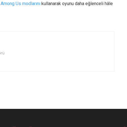
e
Among Us modlarını
kullanarak oyunu daha eğlenceli hâle
örü