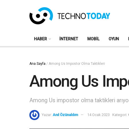
HABER
İNTERNET
MOBIL
OYUN
Ana Sayfa
/
Among Us Impostor Olma Taktikleri
Among Us Impos
Among Us impostor olma taktikleri arıyorsa
Yazar:
Anıl Özünaldım
14 Ocak 2023
Kategori: