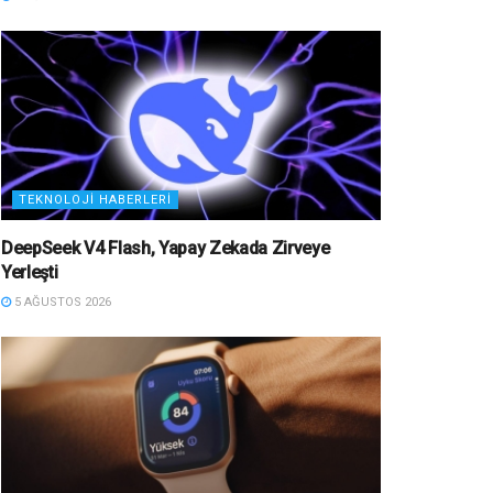
TEKNOLOJI HABERLERI
DeepSeek V4 Flash, Yapay Zekada Zirveye
Yerleşti
5 AĞUSTOS 2026