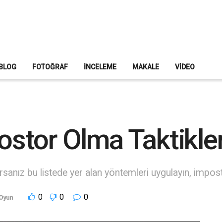
BLOG
FOTOĞRAF
İNCELEME
MAKALE
VIDEO
tor Olma Taktikler
nız bu listede yer alan yöntemleri uygulayın, impostor 
0
0
0
Oyun