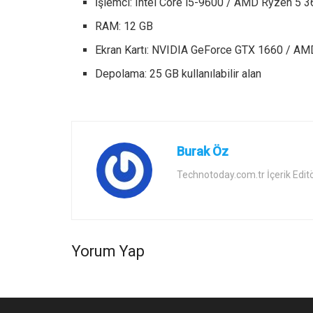
İşlemci: Intel Core i5-9600 / AMD Ryzen 5 3
RAM: 12 GB
Ekran Kartı: NVIDIA GeForce GTX 1660 / A
Depolama: 25 GB kullanılabilir alan
Burak Öz
Technotoday.com.tr İçerik Edit
Yorum Yap