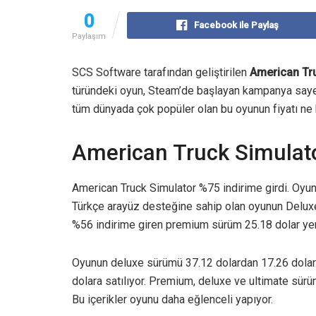
0
Facebook ile Paylaş
Paylaşım
SCS Software tarafından geliştirilen
American Tr
türündeki oyun, Steam’de başlayan kampanya sayesin
tüm dünyada çok popüler olan bu oyunun fiyatı ne
American Truck Simulato
American Truck Simulator %75 indirime girdi. Oyun
Türkçe arayüz desteğine sahip olan oyunun Deluxe
%56 indirime giren premium sürüm 25.18 dolar yeri
Oyunun deluxe sürümü 37.12 dolardan 17.26 dolara
dolara satılıyor. Premium, deluxe ve ultimate sürüml
Bu içerikler oyunu daha eğlenceli yapıyor.