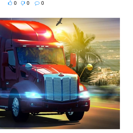
0
0
0