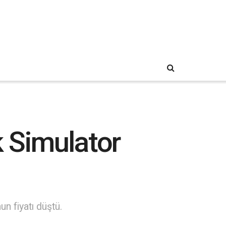
 Simulator
n fiyatı düştü.