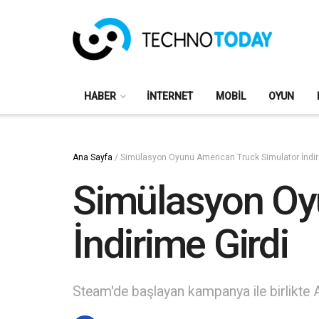
HABER
İNTERNET
MOBIL
OYUN
Ana Sayfa
/
Simülasyon Oyunu American Truck Simulator İndir
Simülasyon Oy
İndirime Girdi
Steam'de başlayan kampanya ile birlikte A