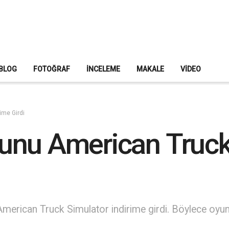
BLOG
FOTOĞRAF
İNCELEME
MAKALE
VIDEO
ime Girdi
unu American Truck
merican Truck Simulator indirime girdi. Böylece oyunu