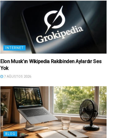
İNTERNET
Elon Musk’ın Wikipedia Rakibinden Aylardır Ses
Yok
7 AĞUSTOS 2026
BLOG