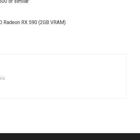
600 or similar
MD Radeon RX 590 (2GB VRAM)
örü