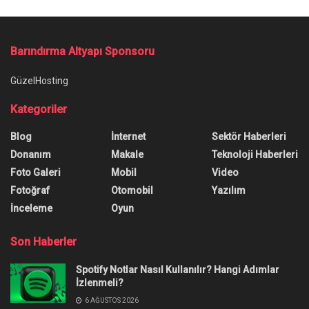
Barındırma Altyapı Sponsoru
GüzelHosting
Kategoriler
Blog
İnternet
Sektör Haberleri
Donanım
Makale
Teknoloji Haberleri
Foto Galeri
Mobil
Video
Fotoğraf
Otomobil
Yazılım
İnceleme
Oyun
Son Haberler
Spotify Notlar Nasıl Kullanılır? Hangi Adımlar
İzlenmeli?
6 AĞUSTOS 2026