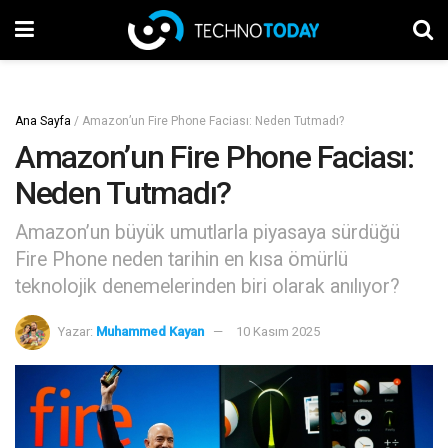
Ana Sayfa
/
Amazon’un Fire Phone Faciası: Neden Tutmadı?
Amazon’un Fire Phone Faciası:
Neden Tutmadı?
Amazon’un büyük umutlarla piyasaya sürdüğü
Fire Phone neden tarihin en kısa ömürlü
teknolojik denemelerinden biri olarak anılıyor?
Yazar:
Muhammed Kayan
10 Kasım 2025