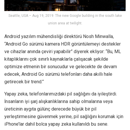
Seattle, USA – Aug 19, 2019: The new Google building in the south lake
union area at twilight.
Android yazılım mühendisliği direktörü Nosh Minwalla,
“Android Go sürümü kamera HDR görüntülemeyi destekler
ve cihazlar anında çeviri yapabilir” diyerek ekliyor: “Bu, ML
kitaplıklarını çok sınırlı kaynaklarla çalışacak şekilde
optimize etmenin bir sonucudur ve gelecekte de devam
edecek, Android Go sürümü telefonları daha akıllı hale
getirecek bir trend.”
Yapay zeka, telefonlarımızdaki pil sağlığını da iyileştirdi.
İnsanların iyi şarj alışkanlıklarına sahip olmalarına veya
üreticinin aygıta gülünç derecede büyük bir pil
yerleştirmesine güvenmek yerine, pil sağlığını korumak için
iPhone’lar dahil bolca yapay zeka kullanıldı bu sene.