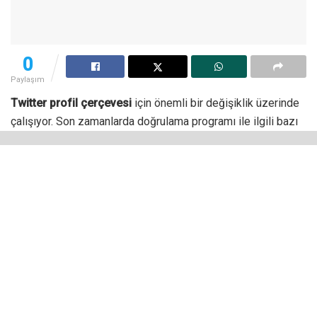
0
Paylaşım
Twitter profil çerçevesi
için önemli bir değişiklik üzerinde
çalışıyor. Son zamanlarda doğrulama programı ile ilgili bazı
değişiklikler yapan sosyal medya platformu, kullanıcıların
ilgisini çekmek için çerçeve gibi küçük farklılıklar da dahil
olmak üzere çeşitli seçenekler sunmaya hazırlanıyor.
Doğrulanmış hesaplar için yapılan son değişiklik, farklı
renklere sahip tiklerdi. Sosyal medya platformunda görülen
son değişiklik ise profil fotoğrafı için farklı çerçeveler oldu.
Sosyal medya uzmanı Matt Navarra tarafından paylaşılan
ekran görüntülerinde de görülebileceği üzere gelecekte
bazı doğrulanmış marka hesaplarının profil fotoğraflarının