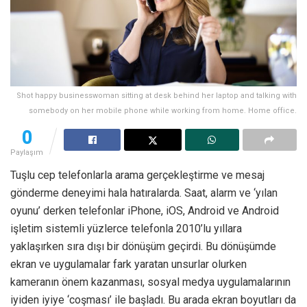
Shot happy businesswoman sitting at desk behind her laptop and talking with
somebody on her mobile phone while working from home. Home office.
0
Paylaşım
Tuşlu cep telefonlarla arama gerçekleştirme ve mesaj
gönderme deneyimi hala hatıralarda. Saat, alarm ve ‘yılan
oyunu’ derken telefonlar iPhone, iOS, Android ve Android
işletim sistemli yüzlerce telefonla 2010’lu yıllara
yaklaşırken sıra dışı bir dönüşüm geçirdi. Bu dönüşümde
ekran ve uygulamalar fark yaratan unsurlar olurken
kameranın önem kazanması, sosyal medya uygulamalarının
iyiden iyiye ‘coşması’ ile başladı. Bu arada ekran boyutları da