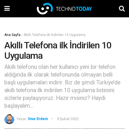
Ana Sayfa
/
Akıllı Telefona ilk İndirilen 10 Uygulama
Akıllı Telefona ilk İndirilen 10
Uygulama
Akıllı telefonu olan her kullanıcı yeni bir telefon
aldığında ilk olarak telefonunda olmayan belli
başlı uygulamaları indirir. Biz de şimdi Türkiye’de
akıllı telefona ilk indirilen 10 uygulama listesini
sizlerle paylaşıyoruz. Hazır mısınız? Haydi
başlayalım…
Yazar:
Onur Erdem
9 Şubat 2022