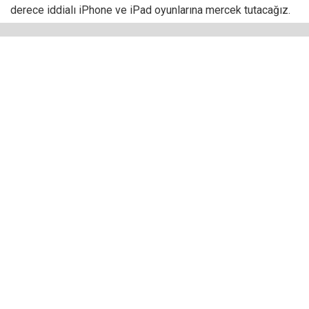
derece iddialı iPhone ve iPad oyunlarına mercek tutacağız.
The Blind Prophet
2021’in büyük sükse beklenen yapımlarının başında The
Blind Prophet geliyor. İyi ve kötü arasında bir denge
kurmaya çalışan on iki havariden biri olan Bartholomeus’u
oynadığımız bir macera oyunu. The Blind Prophet’de,