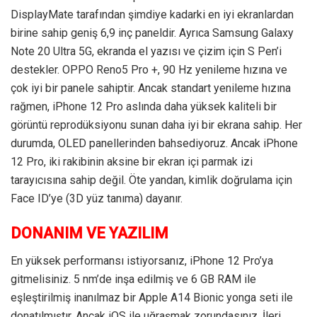
DisplayMate tarafından şimdiye kadarki en iyi ekranlardan
birine sahip geniş 6,9 inç paneldir. Ayrıca Samsung Galaxy
Note 20 Ultra 5G, ekranda el yazısı ve çizim için S Pen’i
destekler. OPPO Reno5 Pro +, 90 Hz yenileme hızına ve
çok iyi bir panele sahiptir. Ancak standart yenileme hızına
rağmen, iPhone 12 Pro aslında daha yüksek kaliteli bir
görüntü reprodüksiyonu sunan daha iyi bir ekrana sahip. Her
durumda, OLED panellerinden bahsediyoruz. Ancak iPhone
12 Pro, iki rakibinin aksine bir ekran içi parmak izi
tarayıcısına sahip değil. Öte yandan, kimlik doğrulama için
Face ID’ye (3D yüz tanıma) dayanır.
DONANIM VE YAZILIM
En yüksek performansı istiyorsanız, iPhone 12 Pro’ya
gitmelisiniz. 5 nm’de inşa edilmiş ve 6 GB RAM ile
eşleştirilmiş inanılmaz bir Apple A14 Bionic yonga seti ile
donatılmıştır. Ancak iOS ile uğraşmak zorundasınız. İleri