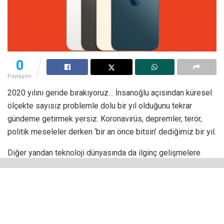
0
Paylaşım
2020 yılını geride bırakıyoruz… İnsanoğlu açısından küresel
ölçekte sayısız problemle dolu bir yıl olduğunu tekrar
gündeme getirmek yersiz. Koronavirüs, depremler, terör,
politik meseleler derken ‘bir an önce bitsin’ dediğimiz bir yıl.
Diğer yandan teknoloji dünyasında da ilginç gelişmelere
tanıklık edildi 2020’de. İlginç bir ‘refresh’ dönemi yaşandı,
zira evlerde çok daha uzun zaman geçirilen aylarda
bilgisayarların yenilenmesi, modem, router gibi ağ
ürünlerinin daha sorunsuz ‘güncel’ modellere geçişi ve
elbette eskiyen (ve aksayan) mobil cihazların yenileri ile