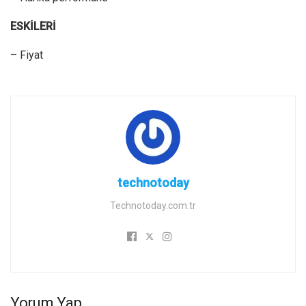
ESKİLERİ
– Fiyat
technotoday
Technotoday.com.tr
Yorum Yap