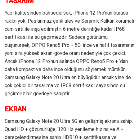
TASARIM
Yapı kalitesinden bahsedersek, iPhone 12 Pro’nun burada
rakibi yok. Paslanmaz çelik alev ve Seramik Kalkan korumalı
cam sırtı ile inşa edilmiştir. 6 metre derinliğe kadar IP68
sertifikası ile su geçirmezdir. Sadece görünümü
düşünürsek, OPPO Reno5 Pro + 5G, ince ve hafif tasarımının
yanı sıra yüksek ekran-gövde oranı nedeniyle çok çekici.
Ancak iPhone 12 Pro’nun aslında OPPO Reno5 Pro + ‘dan
daha kompakt ve daha ince olduğunu söylemek mümkün.
Samsung Galaxy Note 20 Ultra en büyüğüdür ancak yine de
çok çekici bir tasarıma ve IP68 sertifikası sayesinde su
geçirmez bir gövdeye sahiptir.
EKRAN
Samsung Galaxy Note 20 Ultra 5G en gelişmiş ekrana sahip.
Quad HD + çözünürlüğe, 120 Hz yenileme hızına ve A +
derecelendirmesine sahip HDR10 + sertifikasına ve