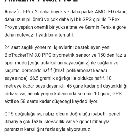
Amazfit T-Rex 2, daha büyük ve daha parlak AMOLED ekran,
daha uzun pil ömrü ve çok daha iyi bir GPS çipi ile T-Rex
Pro’ya yapılan önemli bir yükseltme ve Garmin Fenix’e göre
daha mütevazı fiyatlı bir alternatif.
24 saat sağlık yönetimi işlevlerini destekleyen yeni
BioTrackerTM 3.0 PPG biyometrik sensör ve 150’den fazla
spor modu (çoğu asla kullanmayacağınız) ile sağlam ve
şaşırtıcı derecede hafif (İtiraf: polikarbonat kasası
sayesinde). 66,5 gramlık ağırlığı ile oldukça hafif. 10
metreye kadar suya dayanıklı. 45 güne kadar pil dayanıklılığı
iddiası var, ancak yoğun kullanımda sürenin 10 güne, GPS
aktifse 58 saate kadar düşeceği kaydediliyor.
GPS doğruluğu iyi, nabız ölçüm doğruluğu isabetli, genel
itibarıyla çok fazla işlevsellik var ve genel itibarıyla
paranızın karşılığını fazlasıyla alıyorsunuz.