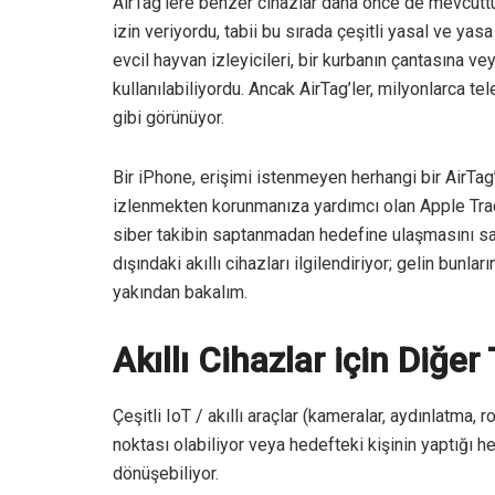
AirTag’lere benzer cihazlar daha önce de mevcuttu
izin veriyordu, tabii bu sırada çeşitli yasal ve yasa 
evcil hayvan izleyicileri, bir kurbanın çantasına ve
kullanılabiliyordu. Ancak AirTag’ler, milyonlarca t
gibi görünüyor.
Bir iPhone, erişimi istenmeyen herhangi bir AirTag’i
izlenmekten korunmanıza yardımcı olan Apple Track
siber takibin saptanmadan hedefine ulaşmasını sağ
dışındaki akıllı cihazları ilgilendiriyor; gelin bunl
yakından bakalım.
Akıllı Cihazlar için Diğer
Çeşitli IoT / akıllı araçlar (kameralar, aydınlatma, r
noktası olabiliyor veya hedefteki kişinin yaptığı 
dönüşebiliyor.