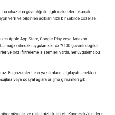
e bu cihazların güvenliği ile ilgili makaleleri okumak.
on verir ve bildirilen açıkları hızlı bir şekilde çözerse,
alnızca Apple App Store, Google Play veya Amazon
e bu mağazalardaki uygulamalar da %100 güvenli değildir
irler ve bazı filtreleme sistemleri vardır, her uygulama bu
z. Bu çözümler takip yazılımlarını algılayabilecekleri
sajlara veya sosyal ağlara erişme girişimleri gibi
ber güvenlik ve dijital gizlilik şirketi. Kaspersky’nin derin