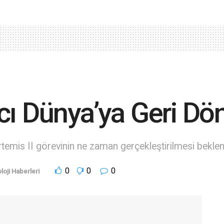
cı Dünya’ya Geri Dö
temis II görevinin ne zaman gerçekleştirilmesi bekleni
0
0
0
loji Haberleri