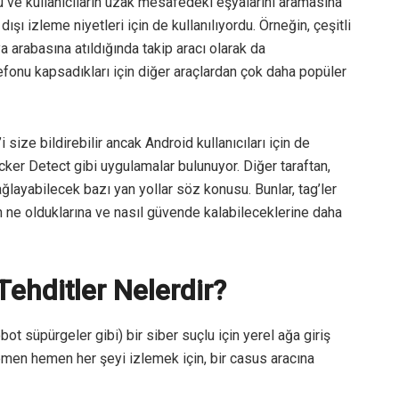
 ve kullanıcıların uzak mesafedeki eşyalarını aramasına
dışı izleme niyetleri için de kullanılıyordu. Örneğin, çeşitli
ya arabasına atıldığında takip aracı olarak da
elefonu kapsadıkları için diğer araçlardan çok daha popüler
 size bildirebilir ancak Android kullanıcıları için de
er Detect gibi uygulamalar bulunuyor. Diğer taraftan,
layabilecek bazı yan yollar söz konusu. Bunlar, tag’ler
arın ne olduklarına ve nasıl güvende kalabileceklerine daha
 Tehditler Nelerdir?
obot süpürgeler gibi) bir siber suçlu için yerel ağa giriş
hemen hemen her şeyi izlemek için, bir casus aracına