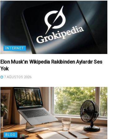
İNTERNET
Elon Musk’ın Wikipedia Rakibinden Aylardır Ses
Yok
7 AĞUSTOS 2026
BLOG