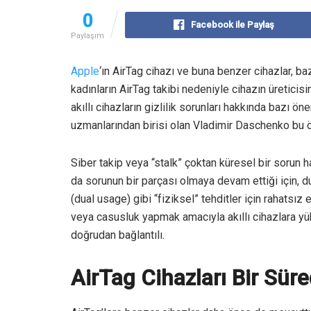
0
Facebook ile Paylaş
Paylaşım
Apple
‘ın AirTag cihazı ve buna benzer cihazlar, baz
kadınların AirTag takibi nedeniyle cihazın üreticisi
akıllı cihazların gizlilik sorunları hakkında bazı ön
uzmanlarından birisi olan Vladimir Daschenko bu öne
Siber takip veya “stalk” çoktan küresel bir sorun hal
da sorunun bir parçası olmaya devam ettiği için, d
(dual usage) gibi “fiziksel” tehditler için rahatsı
veya casusluk yapmak amacıyla akıllı cihazlara yük
doğrudan bağlantılı.
AirTag Cihazları Bir Süre