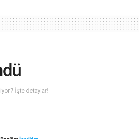
ndü
yor? İşte detaylar!