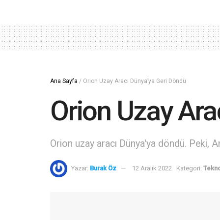
Ana Sayfa
/
Orion Uzay Aracı Dünya’ya Geri Döndü
Orion Uzay Ara
Orion uzay aracı Dünya'ya döndü. Peki, Ar
Yazar:
Burak Öz
12 Aralık 2022
Kategori:
Tekno