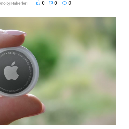
0
0
0
noloji Haberleri