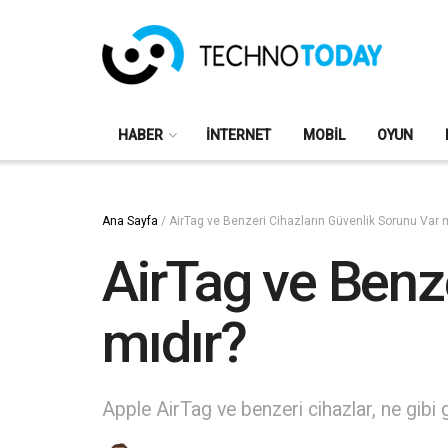
HABER
İNTERNET
MOBIL
OYUN
Ana Sayfa
/
AirTag ve Benzeri Cihazların Güvenlik Sorunu Var m
AirTag ve Benz
mıdır?
Apple AirTag ve benzeri cihazlar, ne gibi 