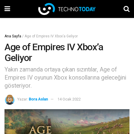
Ana Sayfa
/
Age of Empires IV Xbox’a Geliyor
Age of Empires IV Xbox’a
Geliyor
Yakın zamanda ortaya çıkan sızıntılar, Age of
Empires IV oyunun Xbox konsollarına geleceğini
gösteriyor.
Yazar:
Bora Aslan
14 Ocak 2022