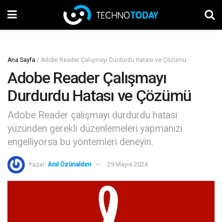
Ana Sayfa
/
Adobe Reader Çalışmayı Durdurdu Hatası ve Çözümü
Adobe Reader Çalışmayı
Durdurdu Hatası ve Çözümü
Adobe Reader çalışmayı durdurdu hatası
yüzünden gerekli düzenlemeleri yapmanızı
engelliyorsa bu yöntemleri deneyin.
Yazar:
Anıl Özünaldım
29 Mayıs 2024