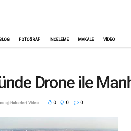
BLOG
FOTOĞRAF
İNCELEME
MAKALE
VIDEO
ünde Drone ile Manh
0
0
0
noloji Haberleri
,
Video