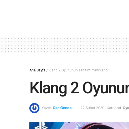
Ana Sayfa
/
Klang 2 Oyununun Tanıtımı Yayınlandı!
Klang 2 Oyunun
Yazar:
Can Genca
22 Şubat 2020
Kategori:
Oyu