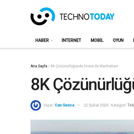
HABER
İNTERNET
MOBIL
OYUN
Ana Sayfa
/
8K Çözünürlüğünde Drone ile Manhattan!
8K Çözünürlüğ
Yazar:
Can Genca
22 Şubat 2020
Kategori:
Tek