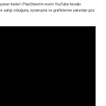
oyunun trailer’ı PlayStaion’ın resmi YouTube hesabı
ere sahip olduğuna, oynanışına ve grafiklerine yakından göz