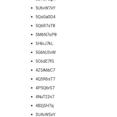
5U6vW7xY
5QsGa0D4
5Q6R7sT8
5M6N7oP8
5H6iJ7kL
5G6hU3vW
5C6dE7fG
4Z5A6bC7
4Q5R6sT7
4P5Q6rS7
4NuT22n7
4B2j5H7q
3U4vW5xY