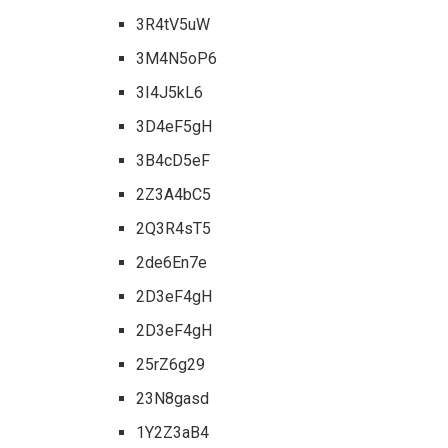
3R4tV5uW
3M4N5oP6
3I4J5kL6
3D4eF5gH
3B4cD5eF
2Z3A4bC5
2Q3R4sT5
2de6En7e
2D3eF4gH
2D3eF4gH
25rZ6g29
23N8gasd
1Y2Z3aB4