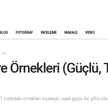
BLOG
FOTOĞRAF
İNCELEME
MAKALE
VIDEO
i Zor)
fre Örnekleri (Güçlü,
 Listedeki örnekleri inceleyin, nasıl güçlü bir şifre oluş