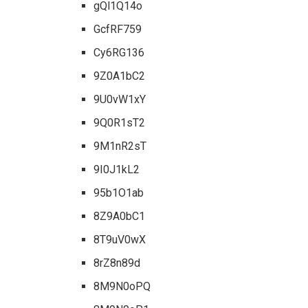
gQl1Q14o
GcfRF759
Cy6RG136
9Z0A1bC2
9U0vW1xY
9Q0R1sT2
9M1nR2sT
9I0J1kL2
95b1O1ab
8Z9A0bC1
8T9uV0wX
8rZ8n89d
8M9N0oPQ