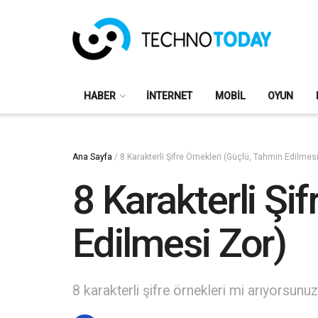
HABER
İNTERNET
MOBIL
OYUN
Ana Sayfa
/
8 Karakterli Şifre Örnekleri (Güçlü, Tahmin Edilmes
8 Karakterli Şi
Edilmesi Zor)
8 karakterli şifre örnekleri mi arıyorsunuz?