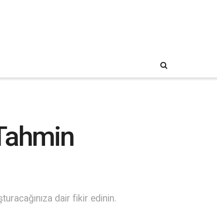
 Tahmin
turacağınıza dair fikir edinin.