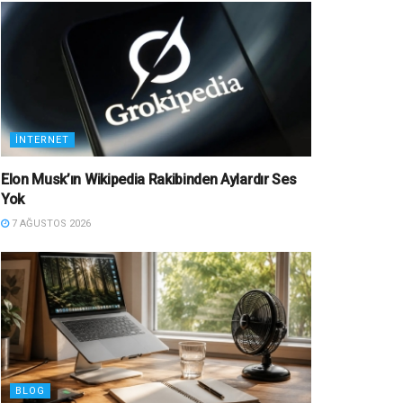
İNTERNET
Elon Musk’ın Wikipedia Rakibinden Aylardır Ses
Yok
7 AĞUSTOS 2026
BLOG