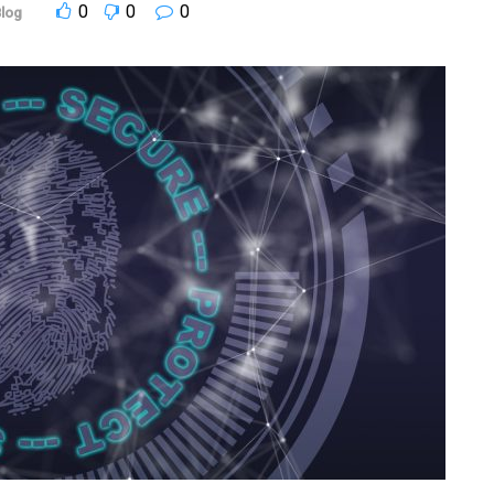
0
0
0
log