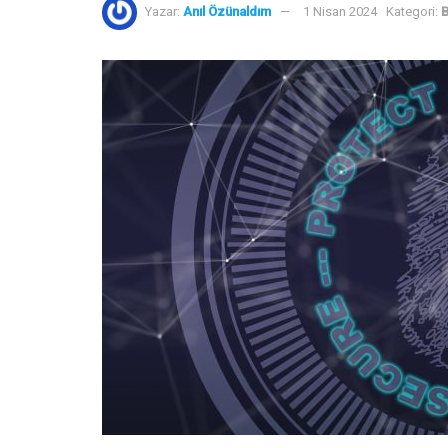
Yazar:
Anıl Özünaldım
1 Nisan 2024
Kategori:
B