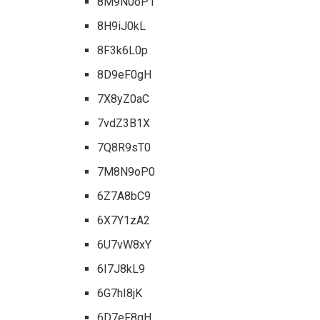
8M9N0oP1
8H9iJ0kL
8F3k6L0p
8D9eF0gH
7X8yZ0aC
7vdZ3B1X
7Q8R9sT0
7M8N9oP0
6Z7A8bC9
6X7Y1zA2
6U7vW8xY
6I7J8kL9
6G7hI8jK
6D7eF8gH