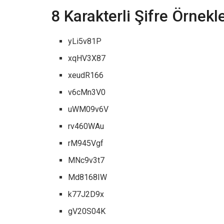
8 Karakterli Şifre Örnekle
yLi5v81P
xqHV3X87
xeudR166
v6cMn3V0
uWM09v6V
rv460WAu
rM945Vgf
MNc9v3t7
Md8168IW
k77J2D9x
gV20S04K