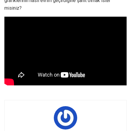
grafiklerinin nasıl evrim geçirdiğine şahit olmak ister
misiniz?