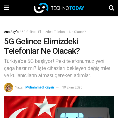
Ana Sayfa
/
5G Gelince Elimizdeki Telefonlar Ne Olacak?
5G Gelince Elimizdeki
Telefonlar Ne Olacak?
Türkiye’de 5G başlıyor! Peki telefonumuz yeni
çağa hazır mı? İşte cihazları bekleyen değişimler
ve kullanıcıların atması gereken adımlar.
Yazar:
Muhammed Kayan
19 Ekim 2025