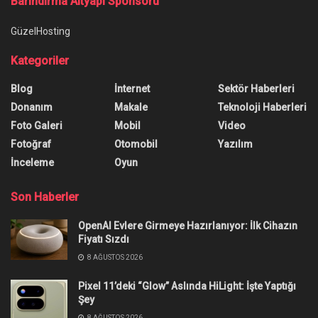
Ana Sayfa
/
GPT-5 Hakkında Endişe Verici Araştırma!
GPT-5 Hakkında Endişe Verici
Araştırma!
OpenAI'ın yeni yapay zeka modeli GPT-5, yeni bir
güvenlik araştırmasının merkezinde yer aldı.
Sonuçlar ise oldukça şaşırtıcı oldu.
Yazar:
Burak Öz
18 Ekim 2025