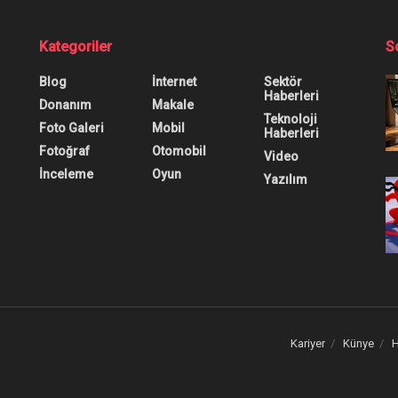
erisi Hangi Sırayla
rularınız mı var? Bu yazıda oyunu en doğru şekilde oyn
0
0
0
ri:
Oyun