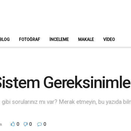
BLOG
FOTOĞRAF
İNCELEME
MAKALE
VIDEO
istem Gereksinimle
gibi sorularınız mı var? Merak etmeyin, bu yazıda bil
0
0
0
n