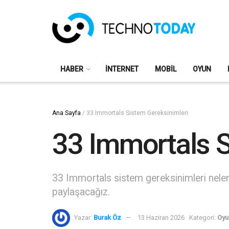
HABER
İNTERNET
MOBIL
OYUN
Ana Sayfa
/
33 Immortals Sistem Gereksinimleri
33 Immortals S
33 Immortals sistem gereksinimleri neler 
paylaşacağız.
Yazar:
Burak Öz
13 Haziran 2026
Kategori:
Oyu