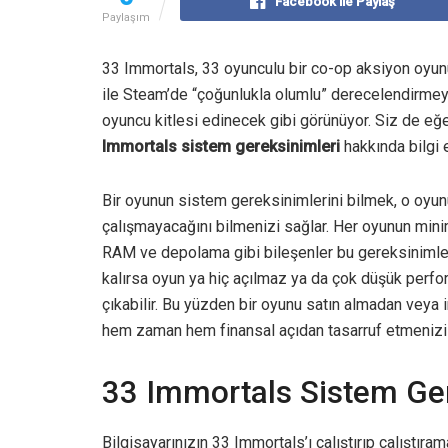
Facebook ile Paylaş
Paylaşım
33 Immortals, 33 oyunculu bir co-op aksiyon oyun
ile Steam’de “çoğunlukla olumlu” derecelendirmey
oyuncu kitlesi edinecek gibi görünüyor. Siz de e
Immortals sistem gereksinimleri
hakkında bilgi e
Bir oyunun sistem gereksinimlerini bilmek, o oyunu
çalışmayacağını bilmenizi sağlar. Her oyunun minim
RAM ve depolama gibi bileşenler bu gereksinimlere
kalırsa oyun ya hiç açılmaz ya da çok düşük perfo
çıkabilir. Bu yüzden bir oyunu satın almadan veya
hem zaman hem finansal açıdan tasarruf etmenizi 
33 Immortals Sistem Ger
Bilgisayarınızın 33 Immortals’ı çalıştırıp çalışt