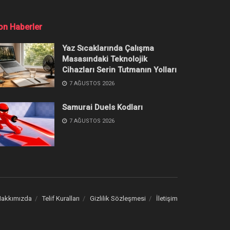
 Oynanır?
atacak sıralamayı bulabilirsiniz.
Popüler
İçerikler