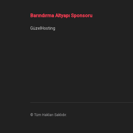
Ana Sayfa
/
Popüler Metro Serisi Hangi Sırayla Oynanır?
Popüler Metro S
Metro serisi hangi sırayla oynanır gibi so
Yazar:
Arda Özünaldım
10 Haziran 2026
Katego