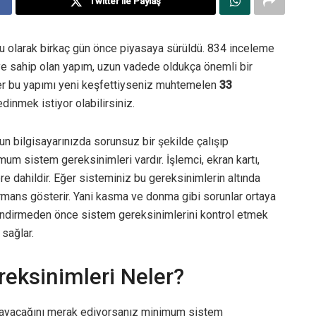
Twitter ile Paylaş
u olarak birkaç gün önce piyasaya sürüldü. 834 inceleme
e sahip olan yapım, uzun vadede oldukça önemli bir
ğer bu yapımı yeni keşfettiyseniz muhtemelen
33
dinmek istiyor olabilirsiniz.
n bilgisayarınızda sorunsuz bir şekilde çalışıp
um sistem gereksinimleri vardır. İşlemci, ekran kartı,
 dahildir. Eğer sisteminiz bu gereksinimlerin altında
rmans gösterir. Yani kasma ve donma gibi sorunlar ortaya
 indirmeden önce sistem gereksinimlerini kontrol etmek
sağlar.
eksinimleri Neler?
ıramayacağını merak ediyorsanız minimum sistem