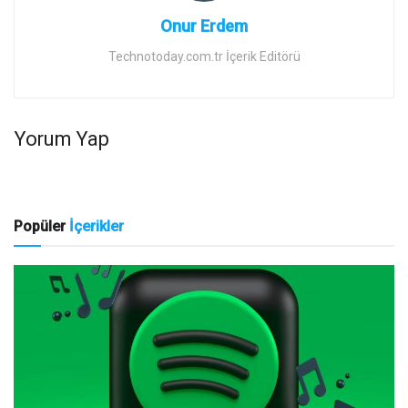
Onur Erdem
Technotoday.com.tr İçerik Editörü
Yorum Yap
Popüler
İçerikler