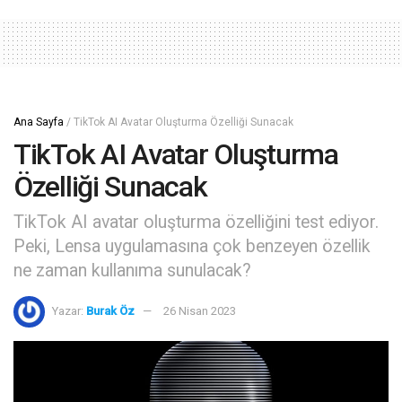
Ana Sayfa
/
TikTok AI Avatar Oluşturma Özelliği Sunacak
TikTok AI Avatar Oluşturma
Özelliği Sunacak
TikTok AI avatar oluşturma özelliğini test ediyor.
Peki, Lensa uygulamasına çok benzeyen özellik
ne zaman kullanıma sunulacak?
Yazar:
Burak Öz
26 Nisan 2023