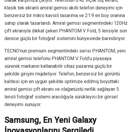
olarak karşımıza çıkıyor. Telefonun 6.42 inçlik dış ekranı,
klasik tek ekranlı amiral gemisi akıllı telefon deneyimi için
benzersiz bir mikro kavisli tasarıma ve 21:9 en boy oranına
sahip olarak tasarlandı. Amiral gemisi segmentindeki 120Hz
çift ekranıyla dikkat çeken PHANTOM V Fold, 5 lensiyle son
derece güçlü bir fotoğraf sistemini bünyesinde barındırıyor.
TECNO’nun premium segmentindeki serisi PHANTOM, yeni
amiral gemisi telefonu PHANTOM V Fold’u piyasaya
sürerek markanın katlanabilir cihaz pazarına güçlü bir
şekilde girişini müjdeliyor. Telefon, benzersiz bir görüntü
kalitesi için en uygun şekilde optimize edilmiş boyuttaki
amiral gemisi çift ekranı ve olağanüstü netlik sağlayan 5
lensli fotoğraf sistemi aracılığıyla sürükleyici bir görsel
deneyimi sunuyor.
Samsung, En Yeni Galaxy
İnovasyonlarını Sergiledi