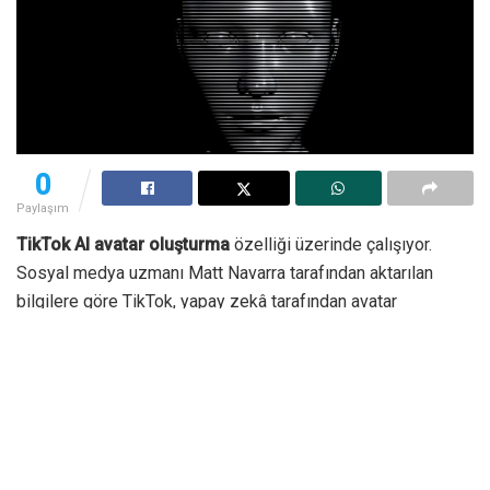
0
Paylaşım
TikTok AI avatar oluşturma
özelliği üzerinde çalışıyor.
Sosyal medya uzmanı Matt Navarra tarafından aktarılan
bilgilere göre TikTok, yapay zekâ tarafından avatar
oluşturmayı sağlayan bir özelliği test ediyor.
Aracın kullanımın gösteren görüntüye ilk bakışta akıllara
Prisma Labs’in Lensa isimli uygulaması geliyor. Bu
uygulamadan elde edilen görüntülere oldukça benzer
sonuçlar veren araç sayesinde yapay zekâ yapımı avatarlar
yaygınlık kazanabilir.