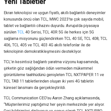
Yeni Tabletler
Ekran teknolojisi ve uygun fiyatlı, akıllı bağlantılı deneyimler
konusunda öncü olan TCL, MWC 2023’te çok sayıda mobil,
tablet ve bağlantılı cihazını duyurdu. Avrupa’da piyasaya
sürülen
TCL
40 Serisi, TCL 40R 5G ile herkes için 5G
sağlama misyonunu güçlendirirken TCL 40 SE, TCL 408, TCL
406, TCL 405 ve TCL 403 4G akıllı telefonlar ile de
teknolojinin demokratikleşmesini destekliyor.
TCL’in kesintisiz bağlantı yaratma vizyonu kapsamında,
şirketin göz sağlığından ödün vermeden mükemmel
görüntüleme taahhüdünü genişleten TCL NXTPAPER 11 ve
TCL TAB 11 tabletlerinden oluşan iki yeni 4G tabletin
küresel lansmanı da gerçekleştirildi.
TCL Communication CEO’su Aaron Zhang açıklamasında,
“Müşterilerimiz yaptığımız her şeyin merkezinde yer alıyor.
Geri bildirimleri dinliyoruz ve sonuç olarak TCL NXTURBO