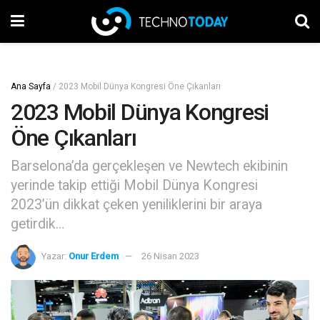
Ana Sayfa
/
2023 Mobil Dünya Kongresi Öne Çıkanları
2023 Mobil Dünya Kongresi
Öne Çıkanları
Barselona’da gerçekleşen ve Newtech ekibinin
yerinde takip ettiği Mobil Dünya Kongresi
2023’ün dikkat çeken yeniliklerini bir araya
getirdik…
Yazar:
Onur Erdem
26 Nisan 2023