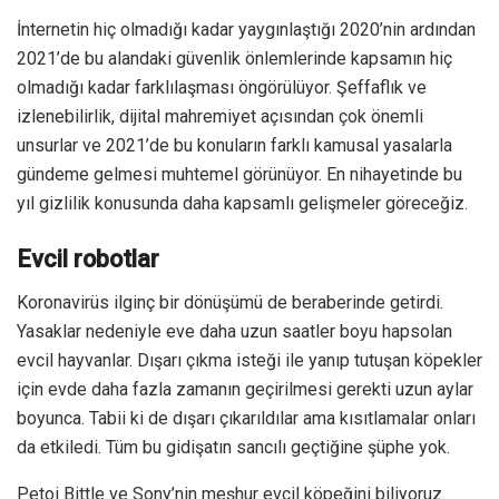
Koronavirüs ilginç bir dönüşümü de beraberinde getirdi.
Yasaklar nedeniyle eve daha uzun saatler boyu hapsolan
evcil hayvanlar. Dışarı çıkma isteği ile yanıp tutuşan köpekler
için evde daha fazla zamanın geçirilmesi gerekti uzun aylar
boyunca. Tabii ki de dışarı çıkarıldılar ama kısıtlamalar onları
da etkiledi. Tüm bu gidişatın sancılı geçtiğine şüphe yok.
Petoi Bittle ve Sony’nin meşhur evcil köpeğini biliyoruz.
Ancak şu da bir gerçek ki çok rağbet görmediler. İşte bu tip
eğlenceli teknolojilerin daha gelişmiş yetenekleri ile birlikte
2021’de trend halini alması bekleniyor. Eğlencenin yanı sıra
eğitici bir deneyim de sunacak olan robotik evcil hayvanlar,
yapay zeka teknolojisinin nimetlerinden yararlanırken en
yakın arkadaşınız olmayı da başaracaklar.
Akıllı tarımın teknolojik işçileri