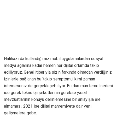
ediliyoruz. Genel itibarıyla sizin farkında olmadan verdiğiniz
izinlerle sağlanan bu ‘takip semptomu’ kimi zaman
istemeseniz de gerçekleşebiliyor. Bu durumun temel nedeni
ise gerek teknoloji şirketlerinin gerekse yasal
mevzuatlarının konuyu derinlemesine bir anlayışla ele
almaması. 2021 ise dijital mahremiyete dair yeni
gelişmelere gebe.
İnternetin hiç olmadığı kadar yaygınlaştığı 2020’nin ardından
2021’de bu alandaki güvenlik önlemlerinde kapsamın hiç
olmadığı kadar farklılaşması öngörülüyor. Şeffaflık ve
izlenebilirlik, dijital mahremiyet açısından çok önemli
unsurlar ve 2021’de bu konuların farklı kamusal yasalarla
gündeme gelmesi muhtemel görünüyor. En nihayetinde bu
yıl gizlilik konusunda daha kapsamlı gelişmeler göreceğiz.
Evcil robotlar