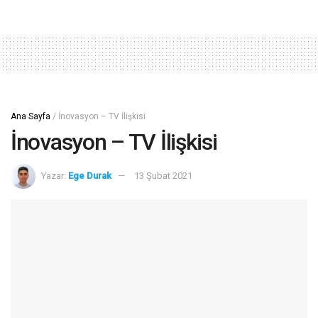
0
Paylaşım
Önce rakamlar… 2020’de küresel ölçekte yaklaşık 9 milyon
adet QLED TV sevkiyatı gerçekleştirildi. Sevkiyat, burada
tüketici elektroniği mağazaları, online alışveriş, vb. satış
platformlarına ulaşan TV adedine işaret ediyor. Toplamda
kaç milyon adetlik satış gerçekleştirildiği halihazıra