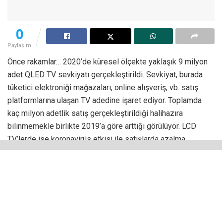
bilinmemekle birlikte 2019’a göre arttığı görülüyor. LCD
TV’lerde ise koronavirüs etkisi ile satışlarda azalma
kaydedildi. Çünkü OLED ve QLED TV’ye göre LCD TV’ler
daha düşük fiyat grupları içerisinde, bu kategorideki insanlar
için 2020’nin salgın ile gelişen yeni iş ve yaşam koşulları
beraberinde pek de kolay geçmediği aşikâr.
Günümüzde en yaygın TV’ler LCD ile geliyor. LCD’ler daha
hafif, ince ve büyük boyutlarda sunulabildikleri için son
derece popüler. Üstelik mütevazı fiyatlarla erişilebiliyor.
Küresel LCD TV sevkiyatlarına ilişkin ulaşılması beklenen
toplam rakam 2020 için 193,6 milyon üniteydi. Daha yeni
TV’leri temsil eden OLED, AMOLED ve QLED TV’ler ise satış
bazında henüz LCD ile rekabette öne çıkabilmiş değil.
Örneğin saygın araştırma kuruluşu Statista, 2020 için 55 inç
OLED TV sevkiyat adedinin 2,65 milyon adet şeklinde
gerçekleşebileceği öngörüsünü raporlarında yer vermişti.