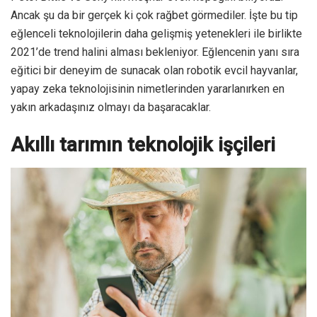
Tarımsal arazilerin önemi hiç olmadığı kadar yüksek. Zira
beslenme gereksinimine yönelik geleceğe dönük tahminler
şüphe uyandıran bir dizi gelişmeye de işaret ediyor. En
basitinden kahvenin ya da et ürünlerinin gelecekte daha az
bulunacağı söyleniyor. Kahvesizlik mi? Korkunç değil mi…
Neyse ki geleceğin tarlaları kesinlikle onlara emanet! Akıllı