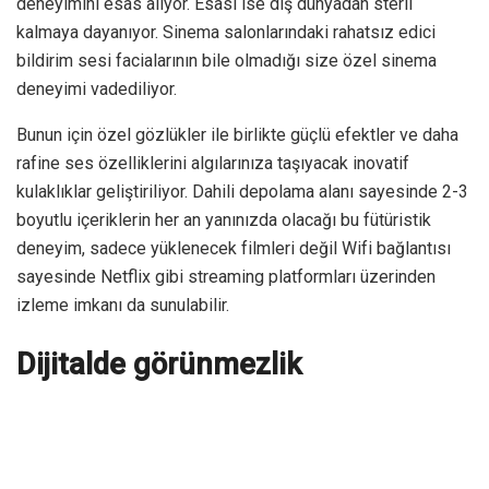
deneyimini esas alıyor. Esası ise dış dünyadan steril
kalmaya dayanıyor. Sinema salonlarındaki rahatsız edici
bildirim sesi facialarının bile olmadığı size özel sinema
deneyimi vadediliyor.
Bunun için özel gözlükler ile birlikte güçlü efektler ve daha
rafine ses özelliklerini algılarınıza taşıyacak inovatif
kulaklıklar geliştiriliyor. Dahili depolama alanı sayesinde 2-3
boyutlu içeriklerin her an yanınızda olacağı bu fütüristik
deneyim, sadece yüklenecek filmleri değil Wifi bağlantısı
sayesinde Netflix gibi streaming platformları üzerinden
izleme imkanı da sunulabilir.
Dijitalde görünmezlik
Halihazırda kullandığımız mobil uygulamalardan sosyal
medya ağlarına kadar hemen her dijital ortamda takip