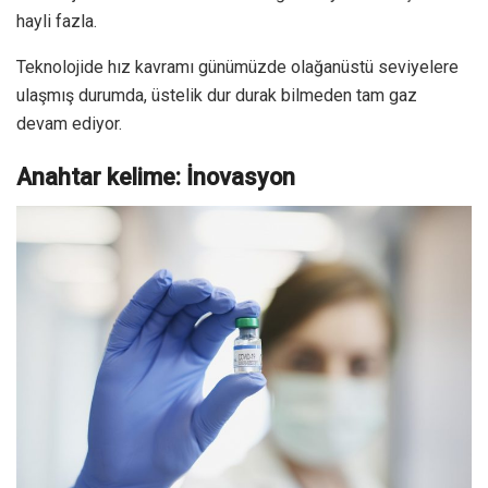
İnovasyon, yüksek profilli kompleks yazılımlara, donanıma
dair sayısız argümana ve daha fazlasına sirayet ederek
gelişimin önünü açarken yakın geleceğe yönelik tahminler
de yavaş yavaş günyüzüne çıkıyor…