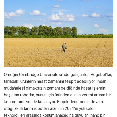
Örneğin Cambridge Üniversitesi’nde geliştirilen Vegebot’lar,
tarladaki ürünlerin hasat zamanını tespit edebiliyor. İnsan
müdahalesi olmaksızın zamanı geldiğinde hasat işlemini
başlatan robotlar, bunun için üründen alınan verimi artıran bir
kesme sistemi de kullanıyor. Birçok denemenin devam
ettiği akıllı tarım robotları alanının 2021’in yükselen
teknolojileri arasında konumlanacağına duyulan inanç bir
hayli fazla.
Teknolojide hız kavramı günümüzde olağanüstü seviyelere
ulaşmış durumda, üstelik dur durak bilmeden tam gaz
devam ediyor.
Anahtar kelime: İnovasyon