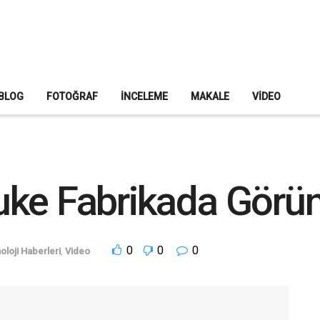
BLOG
FOTOĞRAF
İNCELEME
MAKALE
VIDEO
ke Fabrikada Görün
0
0
0
oloji Haberleri
,
Video