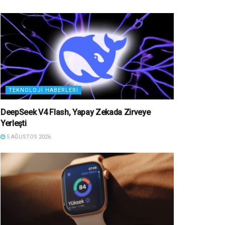
TEKNOLOJI HABERLERI
DeepSeek V4 Flash, Yapay Zekada Zirveye
Yerleşti
5 AĞUSTOS 2026