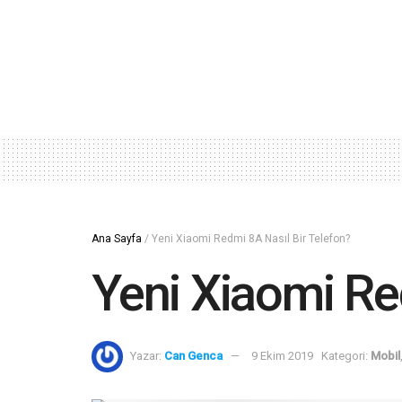
Ana Sayfa
/
Yeni Xiaomi Redmi 8A Nasıl Bir Telefon?
Yeni Xiaomi Re
Yazar:
Can Genca
9 Ekim 2019
Kategori:
Mobil