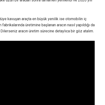
uke uzun bir aradan sonra tamamen yenilendi ve 2020 yılı
üye kavuşan araçta en büyük yenilik ise otomobilin iç
fabrikalarında üretimine başlanan aracın nasıl yapıldığı da
. Dilerseniz aracın üretim sürecine detaylıca bir göz atalım.