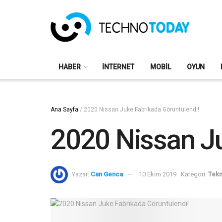
HABER
İNTERNET
MOBIL
OYUN
Ana Sayfa
/
2020 Nissan Juke Fabrikada Görüntülendi!
2020 Nissan Ju
Yazar:
Can Genca
10 Ekim 2019
Kategori:
Tekn