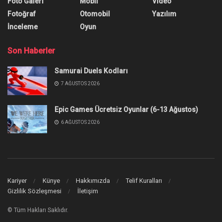
Foto Galeri
Mobil
Video
Fotoğraf
Otomobil
Yazılım
İnceleme
Oyun
Son Haberler
Samurai Duels Kodları
7 AĞUSTOS 2026
Epic Games Ücretsiz Oyunlar (6-13 Ağustos)
6 AĞUSTOS 2026
Kariyer
Künye
Hakkımızda
Telif Kuralları
Gizlilik Sözleşmesi
İletişim
© Tüm Hakları Saklıdır.