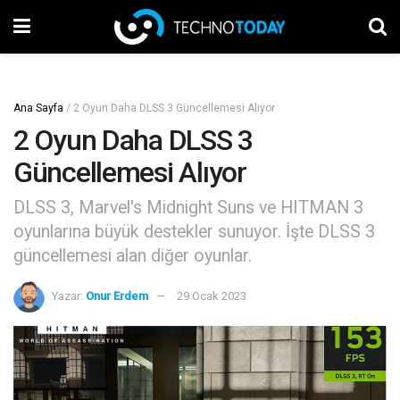
Ana Sayfa
/
2 Oyun Daha DLSS 3 Güncellemesi Alıyor
2 Oyun Daha DLSS 3
Güncellemesi Alıyor
DLSS 3, Marvel's Midnight Suns ve HITMAN 3
oyunlarına büyük destekler sunuyor. İşte DLSS 3
güncellemesi alan diğer oyunlar.
Yazar:
Onur Erdem
29 Ocak 2023