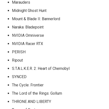
Marauders
Midnight Ghost Hunt
Mount & Blade II: Bannerlord
Naraka: Bladepoint
NVIDIA Omniverse
NVIDIA Racer RTX
PERISH
Ripout
S.T.A.L.K.E.R. 2: Heart of Chernobyl
SYNCED
The Cycle: Frontier
The Lord of the Rings: Gollum
THRONE AND LIBERTY