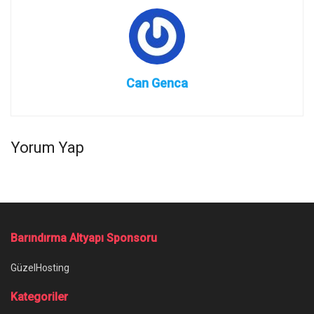
Can Genca
Yorum Yap
Barındırma Altyapı Sponsoru
GüzelHosting
Kategoriler