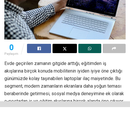
0
Paylaşım
Evde geçirilen zamanın gitgide arttığı, eğitimden iş
akışlarına birçok konuda mobilitenin iyiden iyiye öne çıktığı
günümüzde kolay taşınabilen laptoplar ilaç maiyetinde. Bu
segment, modern zamanların ekranlara daha yoğun teması
beraberinde getirmesi, sosyal medya deneyimine ek olarak
e-postadan iş ve eğitim akışlarına birçok alanda öne çıkıyor.
Sahip oldukları dokunmatik ekran sayesinde günlük
kullanımın ayrılmaz parçası olan akıllı telefonlara yakın bir
deneyim sunan modeller, bu yönüyle dengenizi de