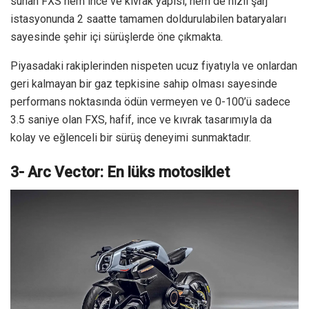
sunan FXS hem ince ve kıvrak yapısı, hem de hızlı şarj
istasyonunda 2 saatte tamamen doldurulabilen bataryaları
sayesinde şehir içi sürüşlerde öne çıkmakta.
Piyasadaki rakiplerinden nispeten ucuz fiyatıyla ve onlardan
geri kalmayan bir gaz tepkisine sahip olması sayesinde
performans noktasında ödün vermeyen ve 0-100’ü sadece
3.5 saniye olan FXS, hafif, ince ve kıvrak tasarımıyla da
kolay ve eğlenceli bir sürüş deneyimi sunmaktadır.
3- Arc Vector: En lüks motosiklet