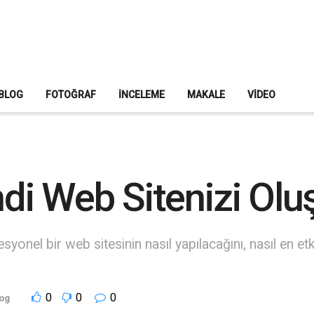
BLOG
FOTOĞRAF
İNCELEME
MAKALE
VIDEO
i Web Sitenizi Olu
yonel bir web sitesinin nasıl yapılacağını, nasıl en etki
0
0
0
log