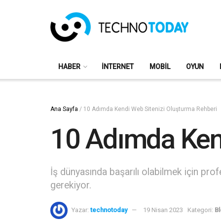
HABER
İNTERNET
MOBIL
OYUN
Ana Sayfa
/
10 Adımda Kendi Web Sitenizi Oluşturma Rehberi
10 Adımda Kend
İş dünyasında başarılı olabilmek için profes
gerekiyor.
Yazar:
technotoday
19 Nisan 2023
Kategori:
B