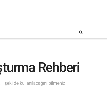
şturma Rehberi
li şekilde kullanılacağını bilmeniz