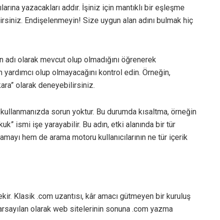
larına yazacakları addır. İşiniz için mantıklı bir eşleşme
irsiniz. Endişelenmeyin! Size uygun alan adını bulmak hiç
lan adı olarak mevcut olup olmadığını öğrenerek
n yardımcı olup olmayacağını kontrol edin. Örneğin,
ra” olarak deneyebilirsiniz.
f kullanmanızda sorun yoktur. Bu durumda kısaltma, örneğin
” ismi işe yarayabilir. Bu adın, etki alanında bir tür
lamayı hem de arama motoru kullanıcılarının ne tür içerik
ekir. Klasik .com uzantısı, kâr amacı gütmeyen bir kuruluş
 varsayılan olarak web sitelerinin sonuna .com yazma