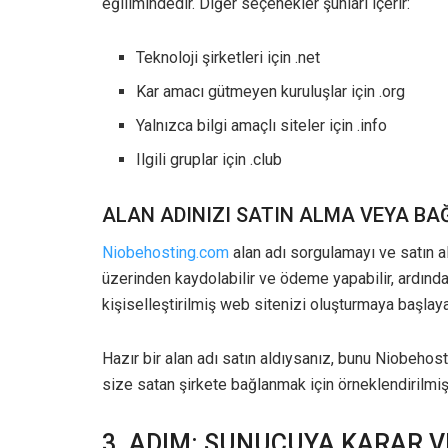
eğilimindedir. Diğer seçenekler şunları içerir:
Teknoloji şirketleri için .net
Kar amacı gütmeyen kuruluşlar için .org
Yalnızca bilgi amaçlı siteler için .info
Ilgili gruplar için .club
ALAN ADINIZI SATIN ALMA VEYA B
Niobehosting.com
alan adı sorgulamayı ve satın al
üzerinden kaydolabilir ve ödeme yapabilir, ardında
kişiselleştirilmiş web sitenizi oluşturmaya başlaya
Hazır bir alan adı satın aldıysanız, bunu Niobehost
size satan şirkete bağlanmak için örneklendirilmiş 
3. ADIM: SUNUCUYA KARAR V