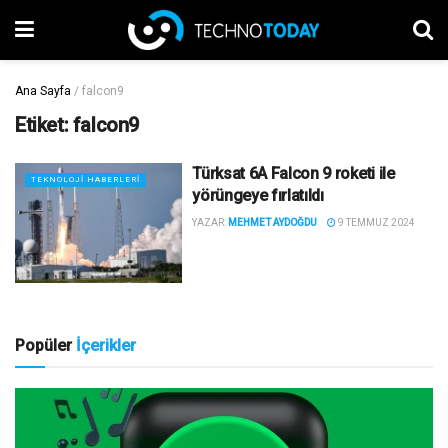
Ana Sayfa
/
falcon9
Etiket:
falcon9
Türksat 6A Falcon 9 roketi ile
TEKNOLOJI HABERLERI
yörüngeye fırlatıldı
YAZAR:
MEHMET AYDOĞDU
9 TEMMUZ 2024
Popüler
İçerikler