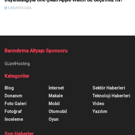
5 AĞUSTOS 2026
Barındırma Altyapı Sponsoru
GüzelHosting
Kategoriler
Blog
İnternet
Sektör Haberleri
Donanım
Makale
Teknoloji Haberleri
Foto Galeri
Mobil
Video
Fotoğraf
Otomobil
Yazılım
İnceleme
Oyun
Son Haberler