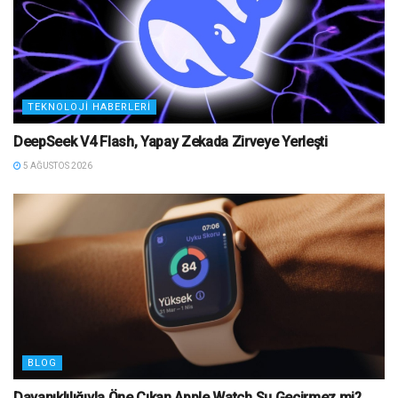
TEKNOLOJI HABERLERI
DeepSeek V4 Flash, Yapay Zekada Zirveye Yerleşti
5 AĞUSTOS 2026
BLOG
Dayanıklılığıyla Öne Çıkan Apple Watch Su Geçirmez mi?